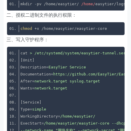
mkdir -pv /home/easytier/ 
/home/
二、授权二进制文件的执行权限：
chmod
三、写入守护程序：
cat
> /etc/systemd/system/easytier-tunnel.servi
[Unit]
Description
=
EasyTier Service
Documentation
=
https://github.com/EasyTier/EasyT
After
=
network.target syslog.target
Wants
=
network.target
[Service]
Type
=
simple
WorkingDirectory
=
/home/easytier/
ExecStart
=